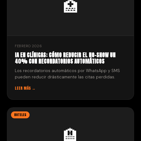
🏥
FEBRERO 2026
IA EN CLÍNICAS: CÓMO REDUCIR EL NO-SHOW UN
40% CON RECORDATORIOS AUTOMÁTICOS
Los recordatorios automáticos por WhatsApp y SMS
pueden reducir drásticamente las citas perdidas.
LEER MÁS →
HOTELES
🏨