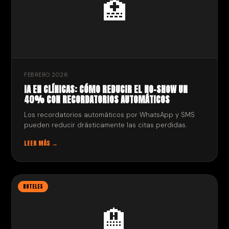
🏥
FEBRERO 2026
IA EN CLÍNICAS: CÓMO REDUCIR EL NO-SHOW UN
40% CON RECORDATORIOS AUTOMÁTICOS
Los recordatorios automáticos por WhatsApp y SMS
pueden reducir drásticamente las citas perdidas.
LEER MÁS →
HOTELES
🏨