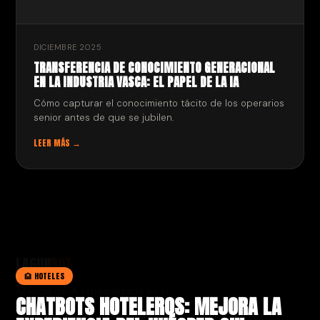
DICIEMBRE 2025
TRANSFERENCIA DE CONOCIMIENTO GENERACIONAL
EN LA INDUSTRIA VASCA: EL PAPEL DE LA IA
Cómo capturar el conocimiento tácito de los operarios
senior antes de que se jubilen.
LEER MÁS →
LAGUN
BOT
🏨 HOTELES
Agencia de IA especializada en el
CHATBOTS HOTELEROS: MEJORA LA
País Vasco. Chatbots, agentes de
voz y automatización para