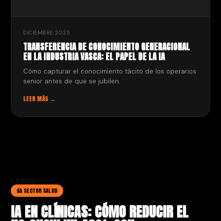
DICIEMBRE 2025
TRANSFERENCIA DE CONOCIMIENTO GENERACIONAL
EN LA INDUSTRIA VASCA: EL PAPEL DE LA IA
Cómo capturar el conocimiento tácito de los operarios
senior antes de que se jubilen.
LEER MÁS →
LAGUN
BOT
🏥 SECTOR SALUD
Agencia de IA especializada en el
IA EN CLÍNICAS: CÓMO REDUCIR EL
País Vasco. Chatbots, agentes de
voz y automatización para