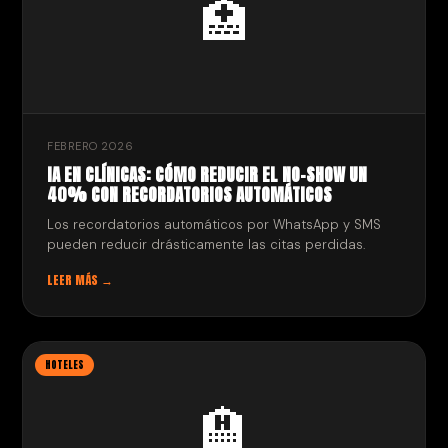
🏥
FEBRERO 2026
IA EN CLÍNICAS: CÓMO REDUCIR EL NO-SHOW UN
40% CON RECORDATORIOS AUTOMÁTICOS
Los recordatorios automáticos por WhatsApp y SMS
pueden reducir drásticamente las citas perdidas.
LEER MÁS →
HOTELES
🏨